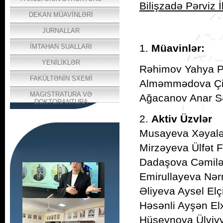
Bilişzadə Pərviz 
DEKAN MÜAVİNLƏRİ
JURNALLAR
1.
Müavinlər:
İMTAHAN SUALLARI
YENİLİKLƏR
Rəhimov Yahya P
FAKÜLTƏNİN SXEMİ
Alməmmədova Çin
MAGISTRATURA VƏ
Ağacanov Anar S
DOKTORANTURA
2.
Aktiv Üzvlər
Musayeva Xəyalə
Mirzəyeva Ülfət F
Dadaşova Cəmilə 
Emirullayeva Nər
Əliyeva Aysel Elçi
Həsənli Ayşən El
Hüseynova Ülviyy