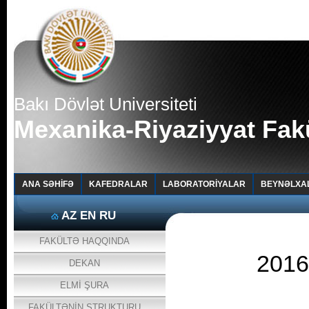
Bakı Dövlət Universiteti
Mexanika-Riyaziyyat Fakü
ANA SƏHİFƏ
KAFEDRALAR
LABORATORİYALAR
BEYNƏLXA
AZ
EN
RU
FAKÜLTƏ HAQQINDA
2016
DEKAN
ELMİ ŞURA
FAKÜLTƏNİN STRUKTURU