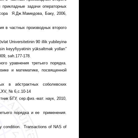
и прикладные задачи опера­торных
ссора Я.Дж.Мамедова, Баку, 2006,
ния в частных производных второго
t Universiteti­nin 90 illik yubileyinə
n keyyfiy­yətinin yüksəltmək yolla­rı”
2009, səh.177-178.
­го уравнения третьего порядка.
зике и математике, посвящен­ной
х в абстрактных со­бо­лев­ских
LXV, № 6,с.10-14
ник БГУ, сер.физ.-мат. наук, 2010,
ретьего порядка и ее применения.
ry condition. Transactions of NAS of