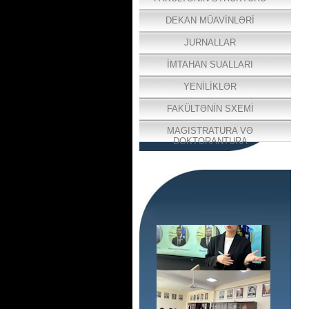
DEKAN MÜAVİNLƏRİ
JURNALLAR
İMTAHAN SUALLARI
YENİLİKLƏR
FAKÜLTƏNİN SXEMİ
MAGISTRATURA VƏ
DOKTORANTURA