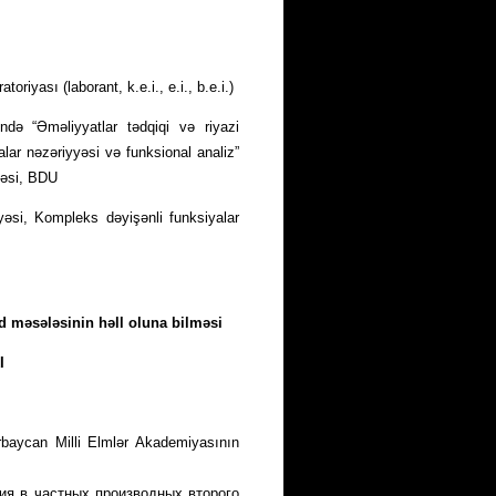
riyası (laborant, k.e.i., e.i., b.e.i.)
ndə “Əməliyyatlar tədqiqi və riyazi
lar nəzəriyyəsi və funksional analiz”
təsi, BDU
yyəsi, Kompleks dəyişənli funksiyalar
həd məsələsinin həll oluna bilməsi
I
zərbaycan Milli Еlmlər Аkademiyasının
ия в частных производных второго