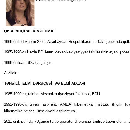
QISA BİOQRAFİK MƏLUMAT
1968-ci il dekabrın 27-də Azərbaycan Respublikasının Bakı şəhərində qull
1985-1990-cı illərdə BDU-nun Mexanika-riyaziyyat fakültəsinin əyani şö­bə­sin­
1998-ci ildən BDU-da çalışır.
Ailəlidir.
TƏHSİLİ, ELMİ DƏRƏCƏSİ VƏ ELMİ ADLARI
1985-1990-cı, tələbə, Mexanika-riyaziyyat fakültəsi, BDU
1992-1998-cı, qiyabi aspirant, AMEA Kibernetika İnstitutu (İndiki Idar
kibernetika ixtisası üzrə qiyabi aspirantura
2011-ci il, r.ü.f.d., «Üçüncü tərtib operator-diferensial tənliklə təsvir olunan