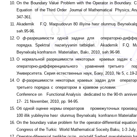
On the Boundary Value Problem with the Operator in Boundary. Cond
Equation of the Third Order Journal of Mathematical Physics, An
347-361.
Akademik F.Q. Maqsudovun 80 illiyinə həsr olunmuş Beynəlxalq k
səh.95-96.
О
ф
-разрешимости одной задачи для операторно-диффе­рен­­­­­
порядка. Spektral nəzəriyyənin tətbiqləri. Akademik F.Q. Ma
Beynəlxalq konfransın Materialları, Bakı, 2010, səh.96-98.
О нормальной разрешимости некоторых краевых задач с 
операторно-диффе­рен­ци­аль­­­ного урав­нения третьего п
Университета. Серия ес­тест­венных наук, Баку, 2010, № 5, с.19-2
О
ф
-разрешимости некоторых крае­вых задач для опера­торн
треть­его порядка с оператором в краевом условии. Abstra
Conference on Functional Analysis dedicated to the 90-th annive
17- 21 November, 2010, pp. 94-95.
Oб одной оценке нормы операто­ров промежу­точных прои
100 illik yubileyinə həsr olunmuş Beynəlxalq konfransın Materiall
On the boundary value problem for the operator-differential equatio
Congress of the Turkic World Mathematical Soceity.Baku, 1-3 July,
Operator-diferensial tənliklər üçün müxtəlif Sərhəd məsələlərinin h