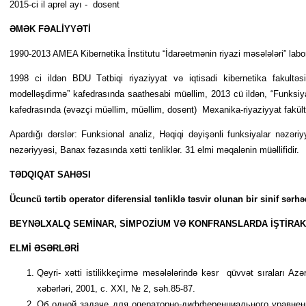
2015-ci il aprel ayı - dosent
ƏMƏK FƏALİYYƏTİ
1990-2013 AMEA Kibernetika İnstitutu “İdarəetmənin riyazi məsələləri” laborato
1998 ci ildən BDU Tətbiqi riyaziyyat və iqtisadi kibernetika fakultəsi
modelləşdirmə” kafedrasında saathesabi müəllim, 2013 cü ildən, “Funksiya
kafedrasında (əvəzçi müəllim, müəllim, dosent) Mexanika-riyaziyyat fakül
Apardığı dərslər: Funksional analiz, Həqiqi dəyişənli funksiyalar nəzəri
nəzəriyyəsi, Banax fəzasında xətti tənliklər. 31 elmi məqalənin müəllifidir.
TƏDQIQAT SAHƏSI
Ücuncü tərtib operator diferensial tənliklə təsvir olunan bir sinif sər
BEYNƏLXALQ SEMİNAR, SİMPOZİUM VƏ KONFRANSLARDA İŞTİRAK
ELMİ
ƏSƏRLƏR
İ
Qeyri- xətti istilikke­çirmə məsələlərində kəsr qüvvət sıraları A
xəbərləri, 2001, c. XXI, № 2, səh.85-87.
Об одной задаче для операторно-дифференциального уравнен