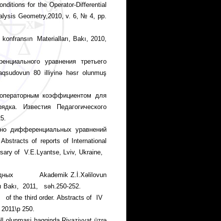
itions for the Operator-Differential
alysis Geometry,2010, v. 6, № 4, pp.
onfransın Materialları, Bakı, 2010,
ци­аль­­­ного урав­­нения третьего
qsudovun 80 illiyinə həsr olunmuş
операторным коэф­фициентом для
орядка. Известия Педагогического
5.
о диф­ферен­ци­аль­ных уравнений
cts of reports of International
rsary of V.E.Lyantse, Lviv, Ukraine,
зводных Akademik Z.İ.Xəlilovun
arı Bakı, 2011, səh.250-252.
n of the third order. Abstracts of IV
 2011\p 250.
əll olunmasi haqqinda Riyaziyyat üzrə