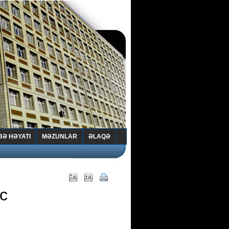
BƏ HƏYATI
MƏZUNLAR
ƏLAQƏ
c