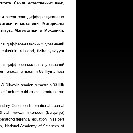
итета. Серия ес­тест­венных наук,
ля операторно-дифферен­циаль­ных
матики и механики. Материалы
титута Математики и Механики.
 для дифференциальных уравнений
tinin xəbərləri, fizika-riyaziyyat
 для дифференциальных уравнений
anadan olmasının 85 illiyinə həsr
.Əliyevin anadan olmasının 93 illik
ri” adlı respublika elmi konfransının
ndary Condition International Journal
ARI Ltd,
www.m-hikari.com
(Bulqariya)
rator-differential equation In Hilbert
cs, National Academy of Sciences of