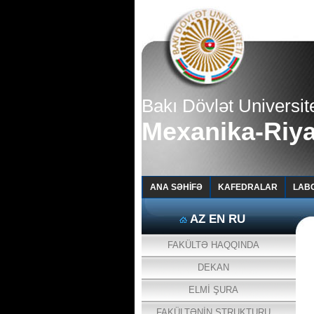
Bakı Dövlət Universite
Mexanika-Riya
ANA SƏHİFƏ
KAFEDRALAR
LAB
AZ
EN
RU
FAKÜLTƏ HAQQINDA
DEKAN
ELMİ ŞURA
FAKÜLTƏNİN STRUKTURU