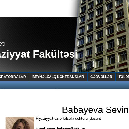
ti
ziyyat Fakültəsi
ORATORİYALAR
BEYNƏLXALQ KONFRANSLAR
CƏDVƏLLƏR
TƏLƏ
Babayeva Sevin
Riyaziyyat üzrə fəlsəfə doktoru, dosent
e-mail:seva_balaeva@mail.ru