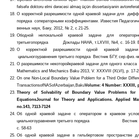
fəlsəfə doktoru elmi dərəcəsi almaq üçün dissertasiyanin avtorefera
О корректной разре­шимости одной краевой задачи для диффе
порядка сопера­тор­ными коэффи­циен­тами. Известия Педагоги­че
венных наук, Баку, 2012, № 2, с.21-25.
Ободной нелокаль­ной краевой задаче для операторно-диф
третьегопорядка Доклады НАНА, т.LXVIII, №4, c. 16-19. Ба
О корректной разре­ши­мости одной крае­вой задачи
циальногоуравнения третьего порядка Вестник БГУ, сер.физ.-мат
O разрешимости не­ко­торойкраевой зада­чи для одного кла
Mathematics and Mechanics Baku 2013, V. XXXVIII (XLVI), p. 17-2
On one Non-Local Boundary Value Poblem for a Third Order Diff
TransactionsofNASofAzerbaijan,Baku
Volume: 4 Number: XXXIII, 
Theory of Solvability of Boundary Value Problems for Th
Equations
Journal for Theory and Applications. Applied Mat
no.143, 7113-7124
Об одной крае­вой задаче с оператором в краевом услов
циальногоуравнения третьего порядка Вестник БГУ, се
с. 58-63
Об одной краевой задаче в гильбертовом пространстве дл