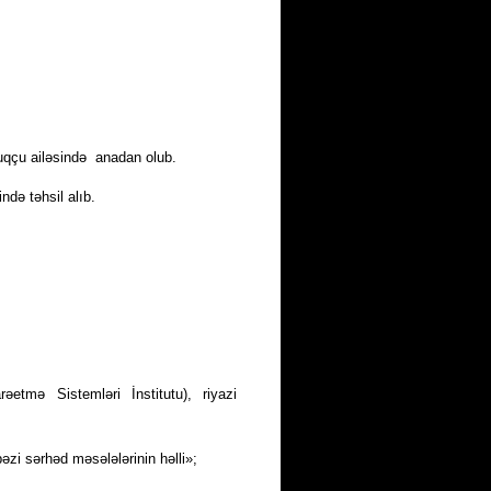
uqçu ailəsində anadan olub.
də təh­sil alıb.
əetmə Sistemləri İnstitutu), riyazi
 bəzi sərhəd məsələlərinin həlli»;