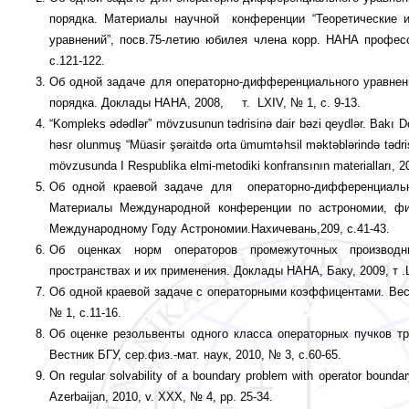
порядка. Материалы научной конфе­рен­ции “Теорети­чес­кие 
уравнений”, посв.75-ле­тию юбилея члена корр. НАНА профе
с.121-122.
Об одной задаче для операторно-диффе­рен­циального урав­не
порядка. Доклады НАНA, 2008, т. LXIV, № 1, с. 9-13.
“Kompleks ədədlər” mövzusunun tədrisinə dair bəzi qeydlər. Bakı Dövlə
həsr olunmuş “Müasir şəraitdə orta ümum­təhsil məktəb­lərində tədrisi
mövzusunda I Respub­lika elmi-metodiki kon­fransının materialları, 
Об одной краевой задаче для оператор­но-дифференциально
Материалы Междуна­род­­ной конференции по астрономии, фи
Международному Году Астрономии.Нахичевань,209, c.41-43.
Об оценках норм операторов промежу­точ­ных производны
пространствах и их применения. Доклады НАНА, Баку, 2009, т .
Об одной краевой задаче с оператор­ны­ми коэффи­центами. Вест
№ 1, с.11-16.
Об оценке резольвен­ты одного класса операторных пучков т
Вестник БГУ, сер.физ.-мат. наук, 2010, № 3, с.60-65.
On regular solvability of a boundary problem with operator bounda
Azerbaijan, 2010, v. XXX, № 4, pp. 25-34.