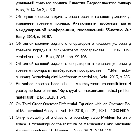
уравнений третьего порядка Известия Педагоги­ческого Универс
Баку, 2014, № 3, с.3-8
Об одной краевой задаче с оператором в краевом условии д
уравнений третьего порядка.
Актуальные проблемы мате
международной конференции, посвященной 55-летию Инс
Баку, 2014, с. 96-97.
Об одной краевой задаче с оператором в краевом условии
третьего порядка в гильбертовом пространстве. Bakı Universite
elmləri ser., N 3, Bakı, 2015, səh. 99-108
Об одной краевой задаче с оператором в краевом условии
третьего порядка в гильбертовом пространстве. Y.Məmmədovun 
olunmuş Beynəlxalq elmi konfransın materialları, Bakı, 2015, s.235
Bir sərhəd məsələsi haqqında Azərbaycanın ümummilli lideri H.Ə
yubileyinə həsr olunmuş “Riyaziyyat və mexanikanın aktual problemle
materialları, Bakı, 2016,s.3-4.
On Third Order Operator-Differential Equation with an Operator Bou
of Mathematical Analysis, Vol. 10, 2016, no. 21, 1031 – 1043 HIK
On φ -solvability of a class of a boundary value Problem for an ope
space. Proceedings of the Institute of Mathematics and Mechani
Azerbaijan Volume 43, Number,1, June, 2017, P.116-123.