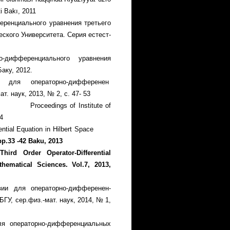
ti Bakı, 2011
рен­циального уравнения третьего
ского Университета. Серия ес­тест­
­фе­рен­­циального урав­­нения
ку, 2012.
 для операторно-дифферен­ен­
. наук, 2013, № 2, с. 47- 53
сса Proceedings of Institute of
4
erential Equation in Hilbert Space
pp.
33
-
42 Baku, 2013
ird Order Operator-Differential
hematical Sciences. Vol.7, 2013,
ии для операторно-дифферен­ен­
р.физ.-мат. наук, 2014, № 1,
я опера­торно-дифференциаль­ных