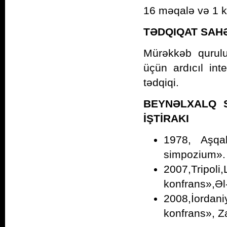
16 məqalə və 1 ki
TƏDQIQAT SAH
Mürəkkəb quruluş
üçün ardıcıl int
tədqiqi.
BEYNƏLXALQ 
İŞTİRAKI
1978, Aşqab
simpozium».
2007,Tripoli
konfrans»,Əl-
2008,İordan
konfrans», Za