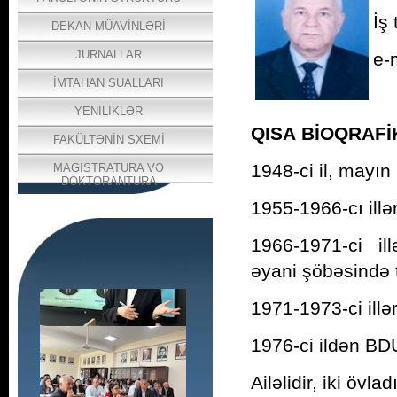
İş
DEKAN MÜAVİNLƏRİ
JURNALLAR
e-
İMTAHAN SUALLARI
YENİLİKLƏR
QISA BİOQRAF
FAKÜLTƏNİN SXEMİ
1948-ci il, mayı
MAGISTRATURA VƏ
DOKTORANTURA
1955-1966-cı ill
1966-1971-ci il
əyani şö­bə­sin­də t
1971-1973-ci illə
1976-ci ildən BDU
Ailəlidir, iki övlad