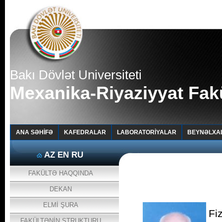
Bakı Dövlət Universiteti
Mexanika-Riyaziyyat Fakü
ANA SƏHİFƏ
KAFEDRALAR
LABORATORİYALAR
BEYNƏLXA
AZ
EN
RU
FAKÜLTƏ HAQQINDA
DEKAN
ELMİ ŞURA
Fi
FAKÜLTƏNİN STRUKTURU