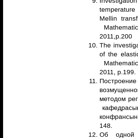
Investigatio
temperature 
Mellin tran
Mathematica
2011,р.200
The investiga
of the elast
Mathematica
2011, p.199.
Построение
возмущенн
методом ре
кафедрасын
конфрансын 
148.
Об одной 