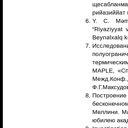
щесабланмас
рийазиййат 
Y. C. Məmm
“Riyaziyyat
Beynəlxalq k
Исследован
полуогран
термическ
MAPLE, «Сп
Межд.Конф.
Ф.Г.Максудо
Построени
бесконечно
Меллини. М
юбилею акад