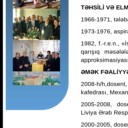
TƏHSİLİ VƏ EL
1966-1971, tələb
1973-1976, aspir
1982, f.-r.e.n., «
qarışıq məsələlə
approksimasiyas
ƏMƏK FƏALİYY
2008-h/h,dosent
kafedrası, Mexani
2005-2008, dose
Liviya Ərəb Resp
2000-2005, dosent