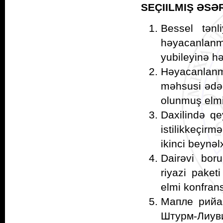
SEÇIILMIŞ ƏSƏ
Bessel tənl
həyacanlanma
yubileyinə h
Həyacanlanmı
məhsusi ədədl
olunmuş elmi
Daxilində qey
istilikkeçir
ikinci beynəl
Dairəvi boru
riyazi paketi
elmi konfran
Мапле рийа
Штурм-Лиу