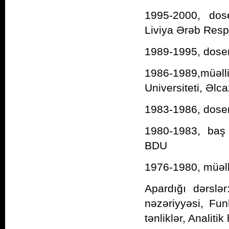
1995-2000, dose
Liviya Ərəb Resp
1989-1995, dosent
1986-1989,müə
Universiteti, Əlca
1983-1986, dosent
1980-1983, baş m
BDU
1976-1980, müəlli
Apardığı dərslər
nəzəriyyəsi, Funk
tənliklər, Analiti