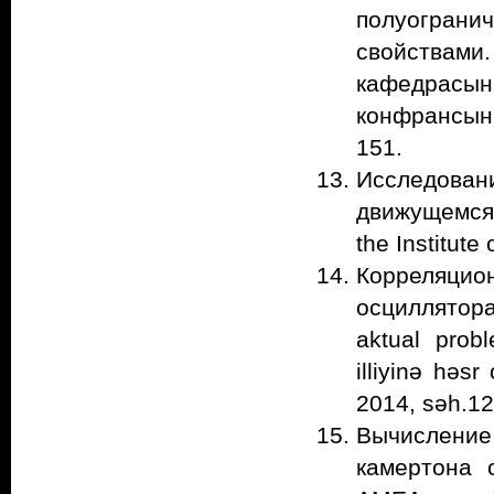
полуогран
свойства
кафедрасын
конфрансын 
151.
Исследован
движущемся 
the Institut
Корреляц
осциллятор
aktual probl
illiyinə həs
2014, səh.1
Вычислени
камертона 