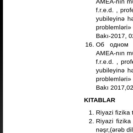
AMEA-nın müx
f.r.e.d. , p
yubileyinə 
problеmləri»
Bakı-2017, 0
Об одном 
AMEA-nın müx
f.r.e.d. , p
yubileyinə 
problеmləri»
Bakı 2017,02
KITABLAR
Riyazi fizika 
Riyazi fizika
nəşr,(ərəb di