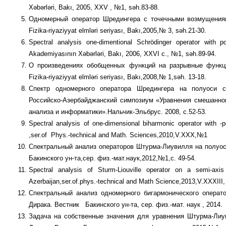
Xəbərləri, Bakı, 2005, XXV , №1, səh.83-88.
Одномерный оператор Шредингера с точечными возмущениями.- 
Fizika-riyaziyyat elmləri seriyası, Bakı,2005,№ 3, səh.21-30.
Spectral analysis one-dimentional Schrödinger operator with po
Akademiyasının Xəbərləri, Bakı, 2006, XXVI c., №1, səh.89-94.
О произведениях обобщенных функций на разрывные функции.- 
Fizika-riyaziyyat elmləri seriyası, Bakı,2008,№ 1,səh. 13-18.
Спектр одномерного оператора Шредингера на полуоси 
Российско-Азербайджанский симпозиум «Уравнения смешанно
анализа и информатики».Нальчик-Эльбрус. 2008, с.52-53.
Spectral analysis of one-dimensional biharmonic operator with -
,ser.of Phys.-technical and Math. Sciences,2010,V.XXX,№1
Спектральный анализ операторов Штурма-Лиувилля на полуос
Бакинского ун-та,сер. физ.-мат.наук,2012,№1,с. 49-54.
Spectral analysis of Sturm-Liouville operator on a semi-axis
Azerbaijan,ser.of.phys.-technical and Math Science,2013,V.XXXIII
Спектральный анализ одномерного бигармонического опера
Дирака. Вестник Бакинского ун-та, сер. физ.-мат. наук , 2014.
Задача на собственные значения для уравнения Штурма-Лиу