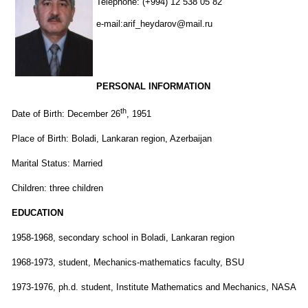
Telephone: (+994) 12 538 05 82
e-mail:arif_heydarov@mail.ru
PERSONAL INFORMATION
th
Date of Birth: December 26
, 1951
Place of Birth: Boladi, Lankaran region, Azerbaijan
Marital Status: Married
Children: three children
EDUCATION
1958-1968, secondary school in Boladi, Lankaran region
1968-1973, student, Mechanics-mathematics faculty, BSU
1973-1976, ph.d. student, Institute Mathematics and Mechanics, NASA