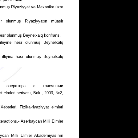
lunmuş Riyaziyyat və Mexanika üzrə
sr olunmuş Riyaziyyatın müasir
həsr olunmuş Beynəlxalq konfrans.
bileyinə həsr olunmuş Beynəlxalq
illiyinə həsr olunmuş Beynəlxalq
ого оператора с точечными
at elmləri seriyası, Bakı, 2003, №2,
ərləri, Fizika-riyaziyyat elmləri
teractions.- Azərbaycan Milli Elmlər
aycan Milli Elmlər Akademiyasının