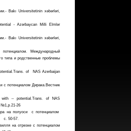
Bakı Universitetinin xəbərləri,
tential - Azərbaycan Milli Elmlər
Bakı Universitetinin xəbərləri,
с потенциалом. Международный
го типа и родственные проблемы
potential.Trans. of NAS Azerbaijan
и с потенциалом Дирака.Вестник
 with -- potential.Trans. of NAS
, №1,p.21-26
тора на полуоси с потенциалом
 с. 50-57.
вилля на отрезке с потенциалом