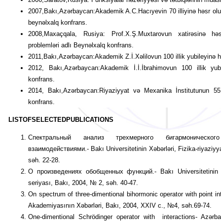
2007,Bakı,Azərbaycan:Akademik A.C.Hacıyevin 70 illiyinə həsr o
beynəlxalq konfrans.
2008,Maxaçqala, Rusiya: Prof.X.Ş.Muxtarovun xatirəsinə hə
problemləri adlı Beynəlxalq konfrans.
2011,Bakı,Azərbaycan:Akademik Z.İ.Xəlilovun 100 illik yubileyinə 
2012, Bakı,Azərbaycan:Akademik İ.İ.İbrahimovun 100 illik yu
konfrans.
2014, Bakı,Azərbaycan:Riyaziyyat və Mexanika İnstitutunun 55 
konfrans.
LIST
OF
SELECTED
PUBLICATIONS
Спектральный анализ трехмерного бигармоническ
взаимодействиями.- Bakı Universitetinin Xəbərləri, Fizika-riyaziyy
səh. 22-28.
О произведениях обобщенных функций.- Bakı Universitetinin Xəb
seriyası, Bakı, 2004, № 2, səh. 40-47.
On spectrum of three-dimentional bihormonic operator with point in
Akademiyasının Xəbərləri, Bakı, 2004, XXIV c., №4, səh.69-74.
One-dimentional Schrödinger operator with interactions- Azərb