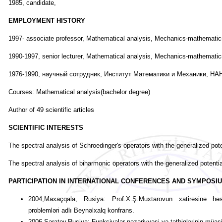
1985, candidate,
EMPLOYMENT HISTORY
1997- associate professor, Mathematical analysis, Mechanics-mathematic
1990-1997, senior lecturer, Mathematical analysis, Mechanics-mathematic
1976-1990, научный сотрудник, Институт Математики и Механики, Н
Courses: Mathematical analysis(bachelor degree)
Author of 49 scientific articles
SCIENTIFIC INTERESTS
The spectral analysis of Schroedinger's operators with the generalized pote
The spectral analysis of biharmonic operators with the generalized potentia
PARTICIPATION IN INTERNATIONAL CONFERENCES AND SYMPOSI
2004,Maxaçqala, Rusiya: Prof.X.Ş.Muxtarovun xatirəsinə hə
problemləri adlı Beynəlxalq konfrans.
2006,Saratov,Rusiya: Funksiyalar nəzəriyyəsi və tətbiqlərinin müasi