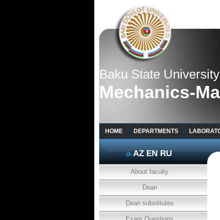
Baku State University
Mechanics-Ma
HOME
DEPARTMENTS
LABORAT
AZ
EN
RU
About faculty
Dean
Dean substitutes
Exam Questions