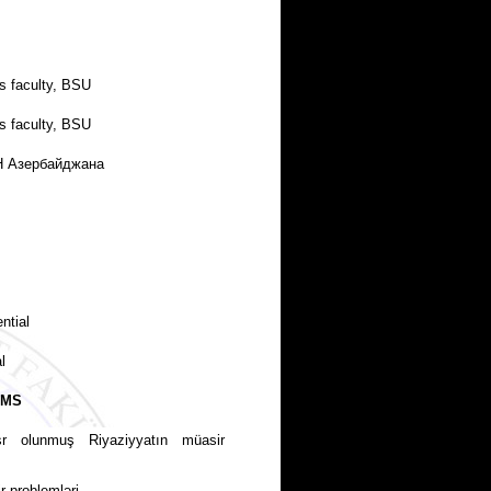
s faculty, BSU
s faculty, BSU
АН
Азербайджана
ntial
l
UMS
sr olunmuş Riyaziyyatın müasir
r problemləri.