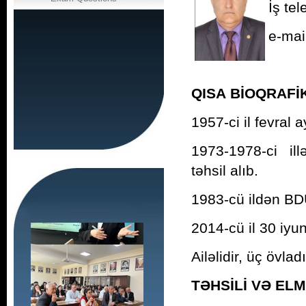
İş te
e-mai
QISA BİOQRAF
1957-ci il fevral
1973-1978-ci il
təhsil alıb.
1983-cü ildən BDU
2014-cü il 30 iyu
Ailəlidir, üç övladı
TƏHSİLİ VƏ EL