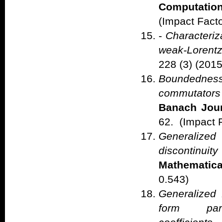
Computation
(Impact Facto
-
Characteriza
weak-Lorent
228 (3) (2015
Boundednes
commutators
Banach Jour
62. (Impact 
Generalized 
discontinui
Mathematica
0.543)
Generalized 
form para