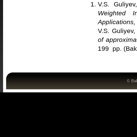
V.S. Guliye
Weighted I
Applications,
V.S. Guliyev
of approxima
199 рр. (Bak
©
Bak