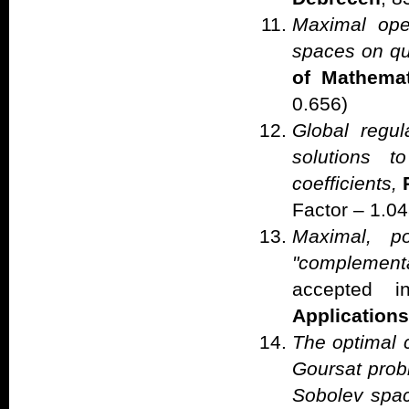
Maximal ope
spaces on qu
of Mathemat
0.656)
Global regul
solutions t
coefficients,
Factor – 1.04
Maximal, po
"complement
accepted 
Applications
The optimal 
Goursat probl
Sobolev spac