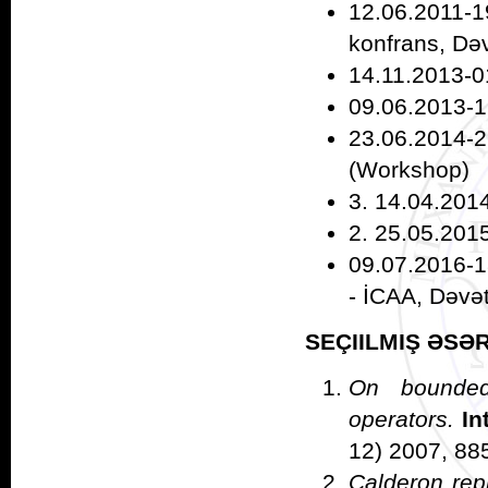
12.06.2011-
konfrans, Dəv
14.11.2013-0
09.06.2013-16
23.06.2014-
(Workshop)
3. 14.04.201
2. 25.05.201
09.07.2016-1
- İCAA, Dəvət
SEÇIILMIŞ ƏSƏ
On bounded
operators.
In
12) 2007, 885
Calderon rep