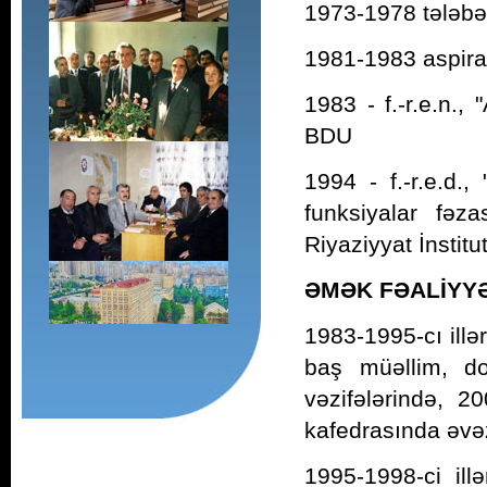
1973-1978 tələbə,
1981-1983 aspiran
1983 - f.-r.e.n., 
BDU
1994 - f.-r.e.d.
funksiyalar fəza
Riyaziyyat İnstitu
ƏMƏK FƏALİYYƏ
1983-1995-cı illə
baş müəllim, do
vəzifələrində, 2
kafedrasında əvəzç
1995-1998-ci illə