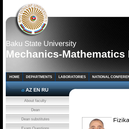
Baku State University
Mechanics-Mathematics 
HOME
DEPARTMENTS
LABORATORIES
NATIONAL CONFERE
AZ
EN
RU
About faculty
Dean
Fizik
Dean substitutes
Exam Questions