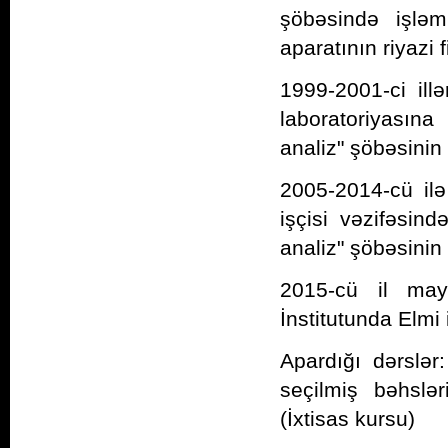
şöbəsində işlə
aparatının riyazi 
1999-2001-ci ill
laboratoriyasına
analiz" şöbəsinin
2005-2014-cü ilə
işçisi vəzifəsin
analiz" şöbəsinin
2015-cü il ma
İnstitutunda Elmi 
Apardığı dərslər
seçilmiş bəhslər
(İxtisas kursu)