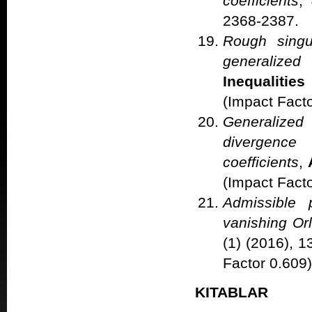
coefficients
,
2368-2387. (
Rough singu
generaliz
Inequalitie
(Impact Facto
Generalized
divergence 
coefficients
,
(Impact Facto
Admissible 
vanishing Or
(1) (2016), 
Factor 0.609)
KITABLAR