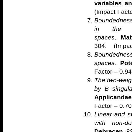
variables an
(Impact Facto
Boundedness 
in the ge
spaces
.
Mat
304. (Impact
Boundedness
spaces
.
Pot
Factor – 0.94
The two-weigh
by B singul
Applicandae
Factor – 0.70
Linear and s
with non-do
Debrecen
, 8