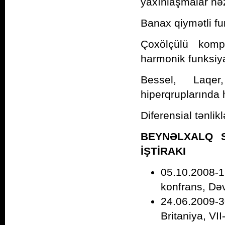
yaxınlaşmalar nə
Banax qiymətli fu
Çoxölçülü komp
harmonik funksiya
Bessel, Laqe
hiperqruplarında 
Diferensial tənlik
BEYNƏLXALQ 
İŞTİRAKI
05.10.2008-
konfrans, Dəv
24.06.2009-
Britaniya, VI