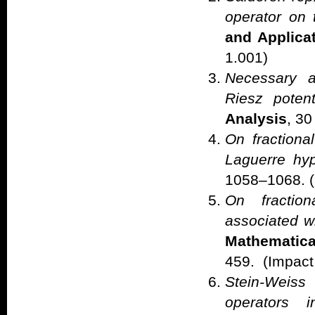
operator on t
and Applica
1.001)
Necessary an
Riesz potent
Analysis
, 30
On fractiona
Laguerre hy
1058–1068. (
On fraction
associated wi
Mathematica
459. (Impact
Stein-Weiss
operators 