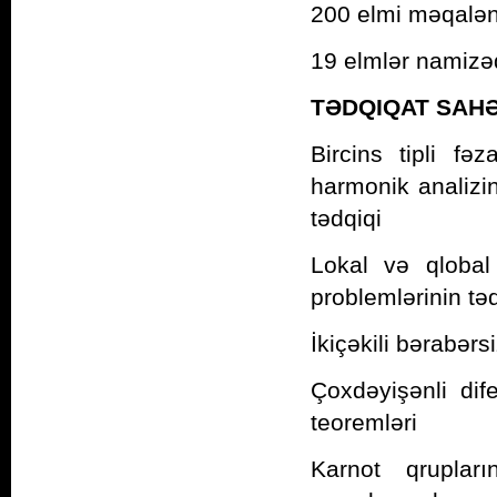
200 elmi məqaləni
19 elmlər namizəd
TƏDQIQAT SAHƏ
Bircins tipli fə
harmonik analizin
tədqiqi
Lokal və qlobal 
problemlərinin tə
İkiçəkili bərabərsi
Çoxdəyişənli dif
teoremləri
Karnot qruplar