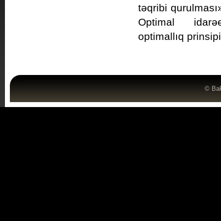
təqribi qurulması
Optimal idarə
optimallıq prinsipi
©
Bak