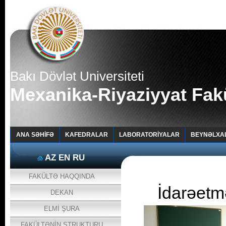
Bakı Dövlət Universiteti
Mexanika-Riyaziyyat Fakü
ANA SƏHİFƏ
KAFEDRALAR
LABORATORİYALAR
BEYNƏLXA
AZ
EN
RU
FAKÜLTƏ HAQQINDA
İdarəetmə
DEKAN
ELMİ ŞURA
FAKÜLTƏNİN STRUKTURU