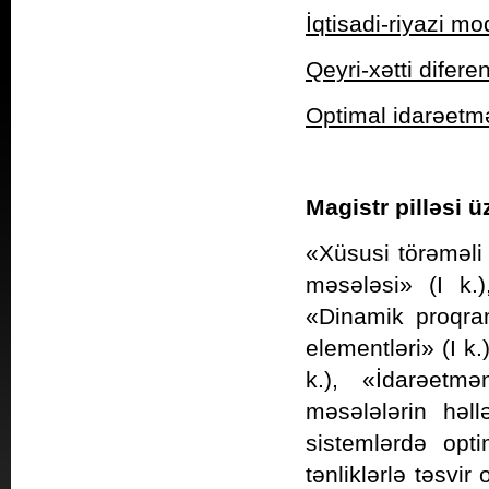
İqtisadi-riyazi mod
Qeyri-xətti diferen
Optimal idarəetmə
Magistr pilləsi ü
«Xüsusi törəməli 
məsələsi» (I k.
«Dinamik proqram
elementləri» (I k.
k.), «İdarəetmə
məsələlərin həll
sistemlərdə opti
tənliklərlə təsvi