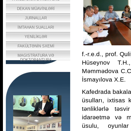
DEKAN MÜAVİNLƏRİ
JURNALLAR
İMTAHAN SUALLARI
YENİLİKLƏR
FAKÜLTƏNİN SXEMİ
f.-r.e.d., prof. Qu
MAGISTRATURA VƏ
DOKTORANTURA
Hüseynov T.H., 
Məmmədova C.C., 
İsmayılova X.E.
Kafedrada bakalav
üsulları, ixtisas
tənliklərlə təs
idarəetmə və m
üsulu, oyunlar