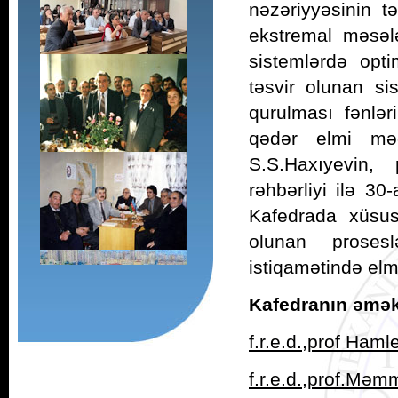
nəzəriyyəsinin tə
ekstremal məsələ
sistemlərdə opti
təsvir olunan si
qurulması fənlər
qədər elmi məq
S.S.Haxıyevin,
rəhbərliyi ilə 30
Kafedrada xüsusi 
olunan prosesl
istiqamətində elmi 
Kafedranın əmək
f.r.e.d.,prof Ham
f.r.e.d.,prof.Mə