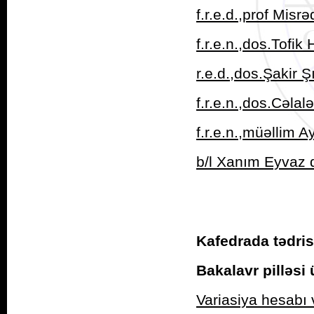
f.r.e.d.,prof Misr
f.r.e.n.,dos.Tofi
r.e.d.,dos.Şakir 
f.r.e.n.,dos.Cəla
f.r.e.n.,müəllim 
b/l Xanım Eyvaz 
Kafedrada tədris
Bakalavr pilləsi 
Variasiya hesabı 